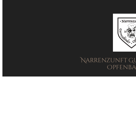
Narrenzunft G
Opfenbac