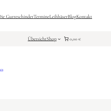
ie Gurreschinder
Termine
Leihhäser
Blog
Kontakt
Übersicht
Shop
0,00 €
es