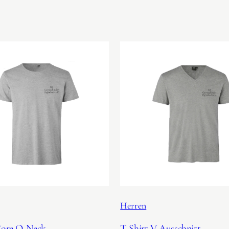
Herren
Core O-Neck
T-Shirt V-Ausschnitt