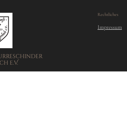
Rechtliches
Impressum
urreschinder
h e.V.