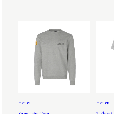
Herren
Herren
Sweatshirt Core
T-Shirt 