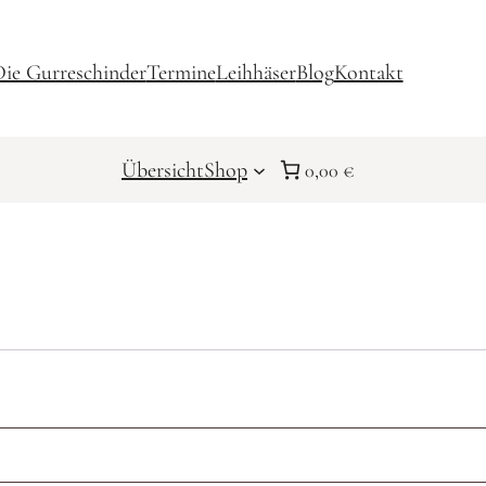
ie Gurreschinder
Termine
Leihhäser
Blog
Kontakt
Übersicht
Shop
0,00 €