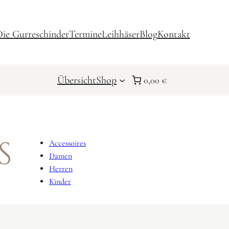
ie Gurreschinder
Termine
Leihhäser
Blog
Kontakt
Übersicht
Shop
0,00 €
s
Accessoires
Damen
Herren
Kinder