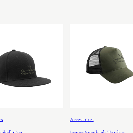
es
Accessoires
seball-Cap
Junior Snapback Trucker