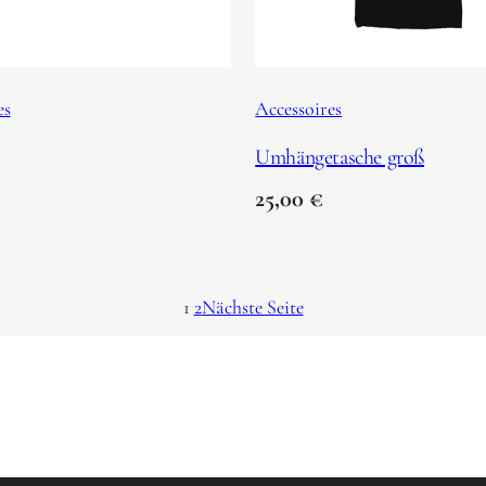
es
Accessoires
Umhängetasche groß
25,00
€
1
2
Nächste Seite