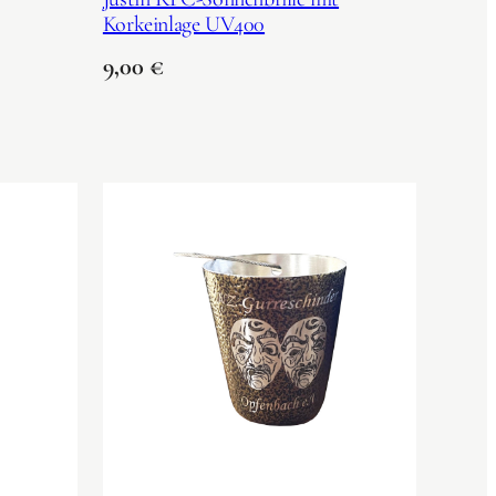
Korkeinlage UV400
9,00
€