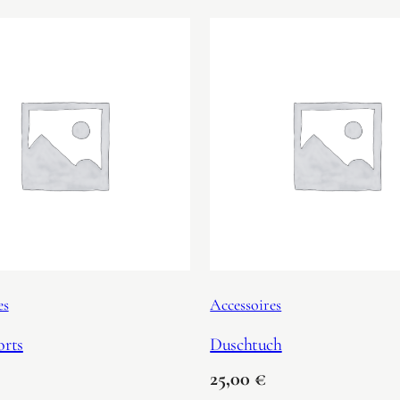
es
Accessoires
orts
Duschtuch
25,00
€