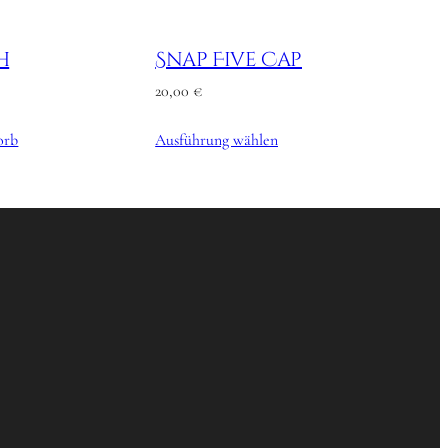
h
Snap Five Cap
20,00
€
orb
Ausführung wählen