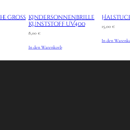
he groß
Kindersonnenbrille
Halstuc
Kunststoff UV400
15,00
€
8,00
€
In den Warenk
In den Warenkorb