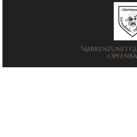
Narrenzunft G
Opfenbac