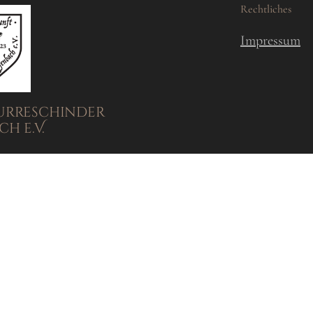
Rechtliches
Impressum
urreschinder
h e.V.