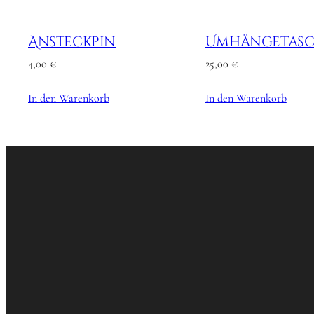
Ansteckpin
Umhängetasc
4,00
€
25,00
€
In den Warenkorb
In den Warenkorb