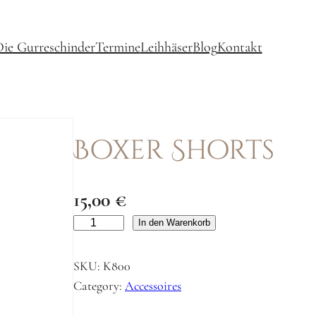
ie Gurreschinder
Termine
Leihhäser
Blog
Kontakt
Boxer Shorts
15,00
€
B
In den Warenkorb
o
x
SKU:
K800
e
Category:
Accessoires
r